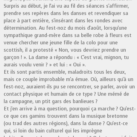
Surpris au début, je l'ai vu au fil des séances s'affirmer,
prendre ses repères dans les danses et revendiquer sa
place à part entière, s'insérant dans les rondes avec
détermination. Au fest-noz du mois d'août, lorsqu'une
sympathique grand-mère dans sa belle robe à fleurs est
venue chercher une jeune fille de la colo pour une
scottish, il a protesté « Non, vous devriez prendre un
garçon ! ». La dame a répondu : « C'est vrai, mignon, tu
aurais voulu venir ? » et lui : « Oui ».
Et ils sont partis ensemble, maladroits tous les deux,
mais ce couple improbable m'a émue. Où, ailleurs qu'à un
fest-noz, auraient-ils pu se rencontrer, se parler, avoir un
contact physique et humain de ce type ? Une mémé de
la campagne, un ptit gars des banlieues ?
Et j'en arrive à ma question, pourquoi ça marche ? Qu'est-
ce que ces gamins trouvent dans la musique bretonne
(ou trad des autres régions), dans la danse ? Qu'est-ce
qui, si loin du bain culturel qui les imprègne