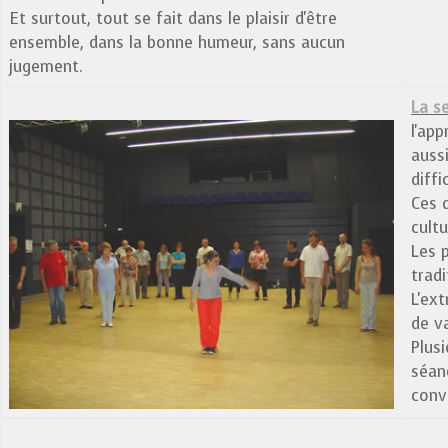
Et surtout, tout se fait dans le plaisir d'être
ensemble, dans la bonne humeur, sans aucun
jugement.
La s
l'ap
auss
diffi
Ces 
cultu
Les p
tradi
L'ex
de va
Plus
séan
convi