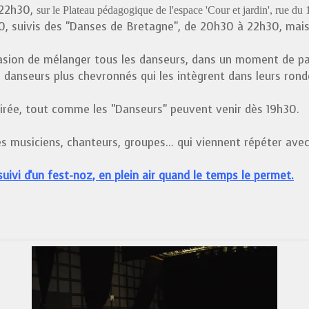
 22h30,
sur le Plateau pédagogique
de l'espace 'Cour et jardin', rue d
, suivis des "Danses de Bretagne", de 20h30 à 22h30, mais 
casion de mélanger tous les danseurs, dans un moment de pa
 danseurs plus chevronnés qui les intègrent dans leurs rond
oirée, tout comme les "Danseurs" peuvent venir dès 19h30.
es musiciens, chanteurs, groupes... qui viennent répéter ave
suivi d'un fest-noz, en plein air quand le temps le permet.